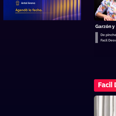
Garzón y 
De pinche
Facil De
Facil