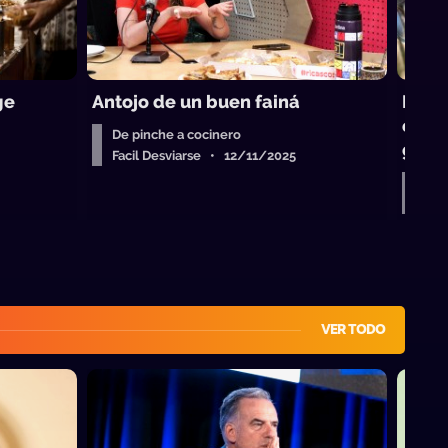
ge
Antojo de un buen fainá
La “e
éxit
De pinche a cocinero
gast
Facil Desviarse • 12/11/2025
De 
Fac
VER TODO