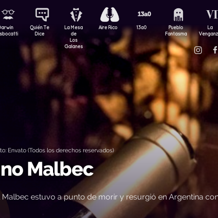
Darwin
Quién Te
La Mesa
Aire Rico
13a0
Pueblo
La
sbocatti
Dice
de
Fantasma
Vengan
Los
Galanes
: Envato (Todos los derechos reservados)
ino Malbec
 Malbec estuvo a punto de morir y resurgió en Argentina co