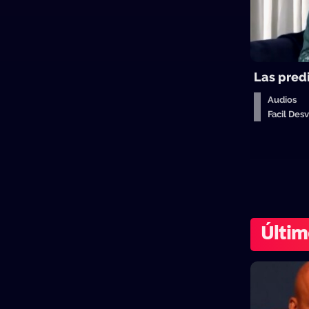
Las pred
Audios
Facil De
Últim