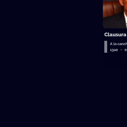
Clausura
A la canc
13a0 • 