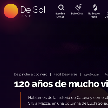
99.5 FM
DelSol
99.5 FM
Buscá en
DobleClick
No Toquen
DelSol
Nada
De
De pinche a cocinero
Facil Desviarse
|
|
23/06/2025 | Foto
120 años de mucho v
Hablamos de la historia de Catena y como el
Silvia Mazza, en una columna de Luchi Soria.