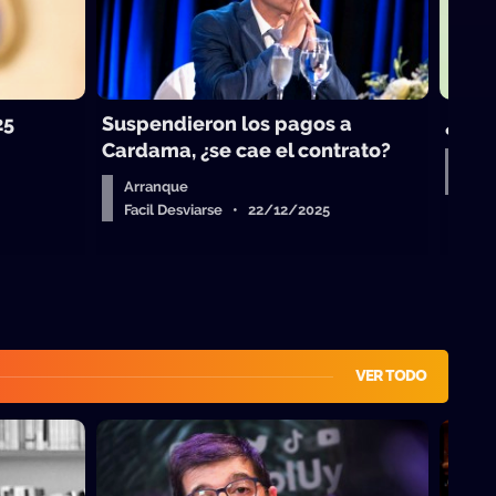
25
Suspendieron los pagos a
¿Vue
Cardama, ¿se cae el contrato?
Aud
Fac
Arranque
Facil Desviarse • 22/12/2025
VER TODO