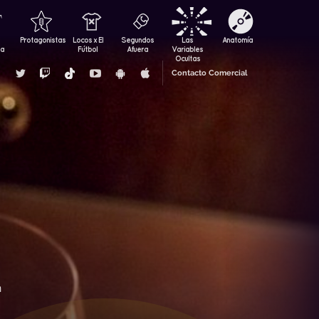
Protagonistas
Locos x El
Segundos
Las
Anatomía
za
Fútbol
Afuera
Variables
Ocultas
Contacto Comercial
n