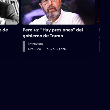
e de
Pereira: “Hay presiones” del
La to
gobierno de Trump
¿sub
Entrevista
Arr
Aire Rico • 06/08/2026
Air