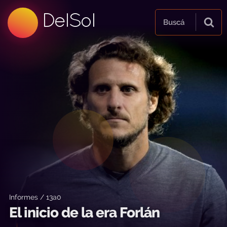
99.5 FM
DelSol
99.5 FM
Buscá
Informes / 13a0
El inicio de la era Forlán