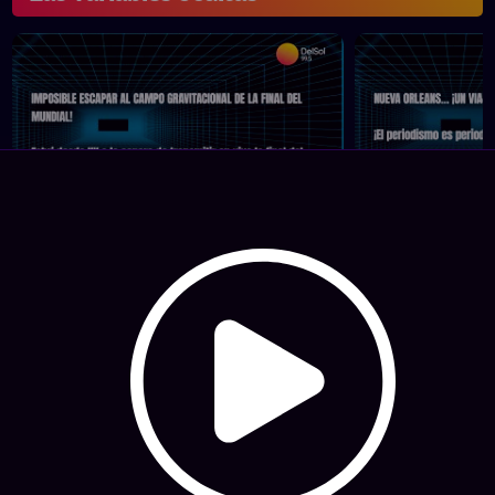
Imposible escapar al campo
Nueva Orleans
gravitacional de la final del
fantástico!
Mundial
Programas comp
Las variables o
Programas completos
Las variables ocultas • 22/07/2026
Hosting: NetUy
Términos y condiciones
-
Diseño, desarrollo y contenidos: Equipo Digital de Magnolio