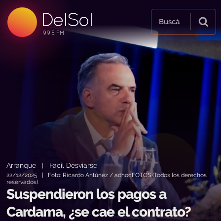
DelSol
99.5 FM
Buscá
99.5 FM
99.5 FM
Arranque
Facil Desviarse
|
22/12/2025 | Foto: Ricardo Antúnez / adhocFOTOS (Todos los derechos
reservados)
Suspendieron los pagos a
Cardama, ¿se cae el contrato?