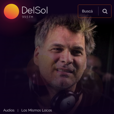
DelSol
99.5 FM
Buscá
99.5 FM
99.5 FM
Audios
Los Mismos Locos
|