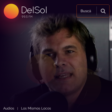
DelSol
99.5 FM
Buscá
99.5 FM
99.5 FM
Audios
Los Mismos Locos
|