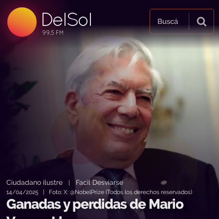
DelSol
99.5 FM
Buscá
99.5 FM
99.5 FM
Ciudadano ilustre
Facil Desviarse
|
14/04/2025 | Foto: X: @NobelPrize (Todos los derechos reservados)
Ganadas y perdidas de Mario