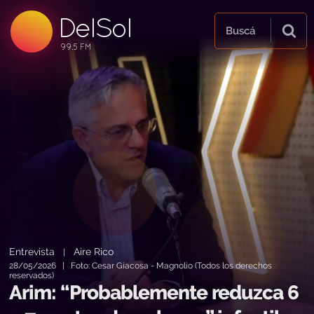
99.5 FM
DelSol
99.5 FM
Buscá
Entrevista
Aire Rico
|
28/05/2026 | Foto: Cesar Giacosa - Magnolio (Todos los derechos
reservados)
Arim: “Probablemente reduzca 6