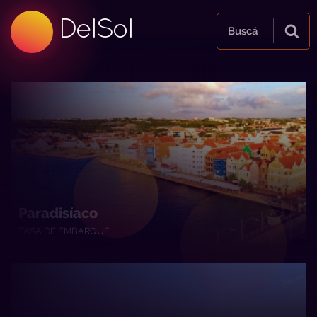
99.5 FM
DelSol
99.5 FM
Buscá
Paradisíaco
TASA DE EMBARQUE
Quién te Dice • 27/07/2026