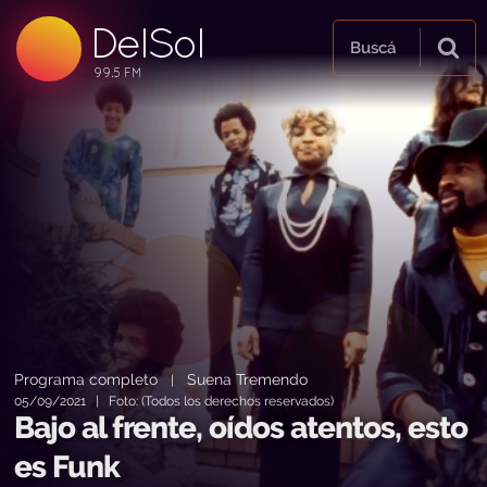
DelSol
99.5 FM
Buscá
99.5 FM
99.5 FM
Programa completo
Suena Tremendo
|
05/09/2021 | Foto: (Todos los derechos reservados)
Bajo al frente, oídos atentos, esto
es Funk