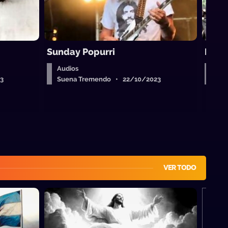
Sunday Popurri
Regg
Audios
Aud
3
Suena Tremendo • 22/10/2023
Sue
VER TODO