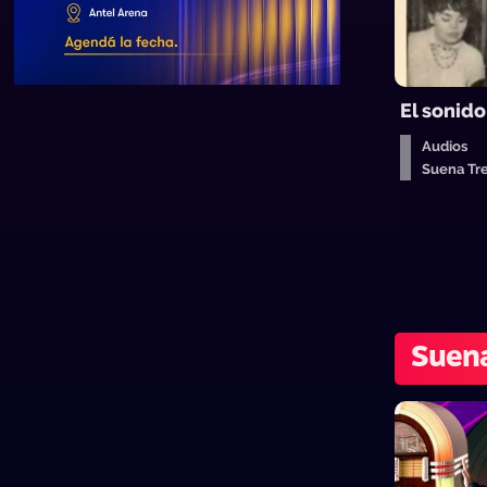
El sonido
Audios
Suena T
Suen