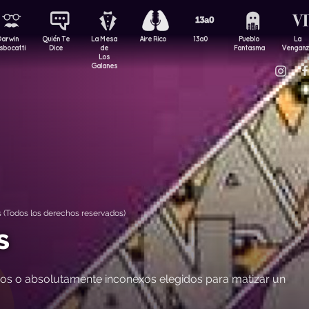
Darwin
Quién Te
La Mesa
Aire Rico
13a0
Pueblo
La
sbocatti
Dice
de
Fantasma
Vengan
Los
Galanes
(Todos los derechos reservados)
s
os o absolutamente inconexos elegidos para matizar un