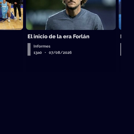
El inicio de la era Forlán
El ca
Informes
Entr
13a0 • 07/08/2026
13a