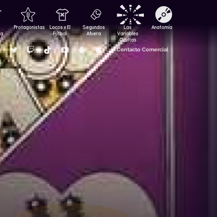
Protagonistas
Locos x El
Segundos
Las
Anatomía
za
Fútbol
Afuera
Variables
Ocultas
Contacto Comercial