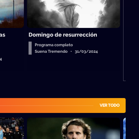
M
S
as
Domingo de resurrección
Programa completo
Suena Tremendo • 31/03/2024
4
VER TODO