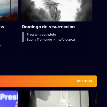
M
S
as
Domingo de resurrección
Programa completo
Suena Tremendo • 31/03/2024
4
VER TODO