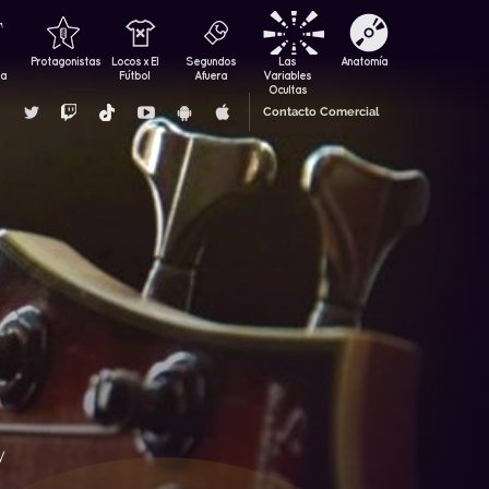
Protagonistas
Locos x El
Segundos
Las
Anatomía
za
Fútbol
Afuera
Variables
Ocultas
Contacto Comercial
y