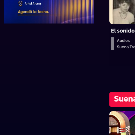
El sonido
Audios
Suena T
Suen