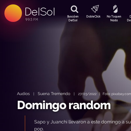
DelSol
99.5 FM
99.5 FM
Buscá en
DobleClick
No Toquen
99.5 FM
DelSol
Nada
De
Audios
Suena Tremendo
|
|
27/03/2022 | Foto: pixabay.co
Domingo random
Sapo y Juanchi llevaron a este domingo a s
pop.