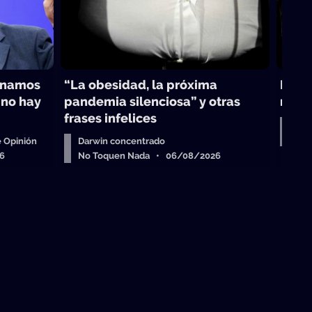
inamos
“La obesidad, la próxima
Darwi
 no hay
pandemia silenciosa” y otras
maest
frases infelices
Col
No 
 Opinión
Darwin concentrado
6
No Toquen Nada • 06/08/2026