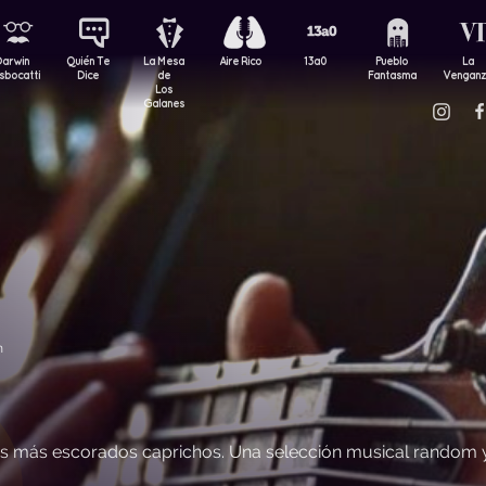
Darwin
Quién Te
La Mesa
Aire Rico
13a0
Pueblo
La
sbocatti
Dice
de
Fantasma
Vengan
Los
Galanes
m
us más escorados caprichos. Una selección musical random 