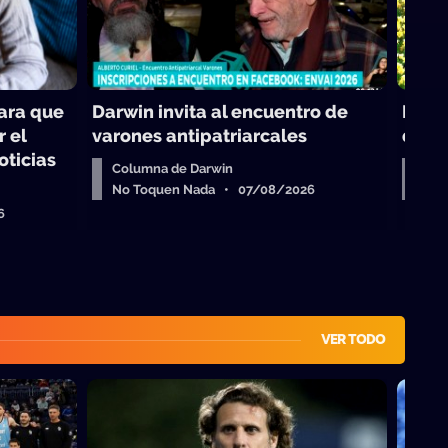
para que
Darwin invita al encuentro de
Reali
r el
varones antipatriarcales
de la
oticias
Columna de Darwin
Virg
No Toquen Nada • 07/08/2026
No 
6
VER TODO