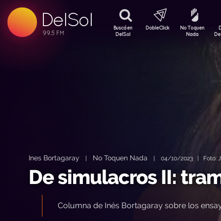
99.5 FM
DelSol
99.5 FM
Buscá en
DobleClick
No Toquen
DelSol
Nada
De
Ines Bortagaray
No Toquen Nada
|
|
04/10/2023 | Foto: J
De simulacros II: tram
Columna de Inés Bortagaray sobre los ensay