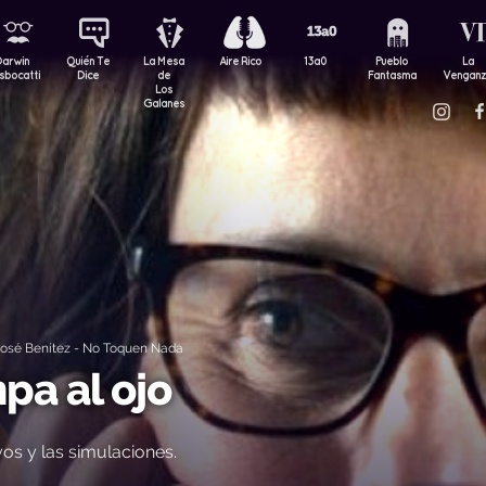
Darwin
Quién Te
La Mesa
Aire Rico
13a0
Pueblo
La
sbocatti
Dice
de
Fantasma
Vengan
Los
Galanes
osé Benítez - No Toquen Nada
pa al ojo
os y las simulaciones.