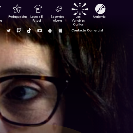
Protagonistas
Locos x El
Segundos
Las
Anatomía
za
Fútbol
Afuera
Variables
Ocultas
Contacto Comercial