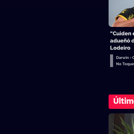
“Cuiden e
adueñó d
Lodeiro
Darwin -
No Toqu
Últim