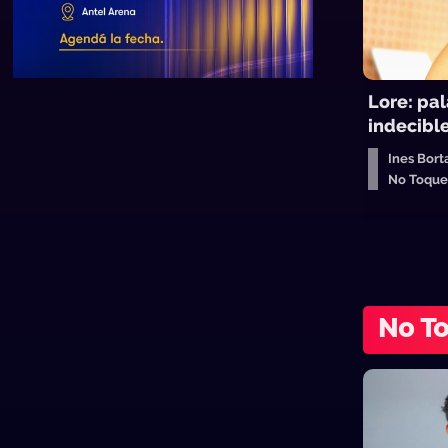
Lore: pal
indecibl
Ines Bort
No Toqu
No T