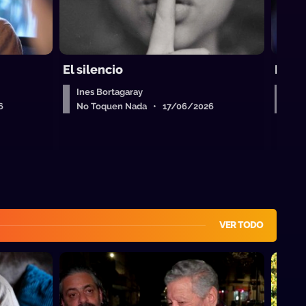
El silencio
Pero
Ines Bortagaray
Ine
6
No Toquen Nada • 17/06/2026
No 
VER TODO