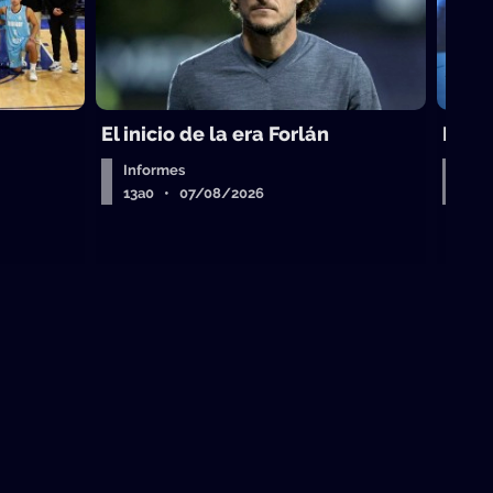
El inicio de la era Forlán
El ca
Informes
Entr
13a0 • 07/08/2026
13a