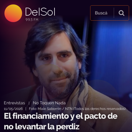
DelSol
99.5 FM
Buscá
99.5 FM
99.5 FM
Entrevistas
No Toquen Nada
|
11/05/2026 | Foto: Male Sabornín / NTN (Todos los derechos reservados)
El financiamiento y el pacto de
no levantar la perdiz