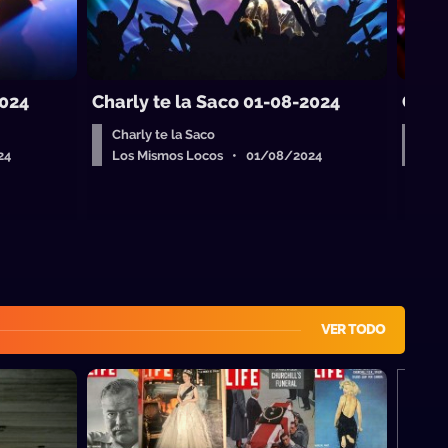
2024
Charly te la Saco 01-08-2024
Charl
Charly te la Saco
Char
24
Los Mismos Locos • 01/08/2024
Los
VER TODO