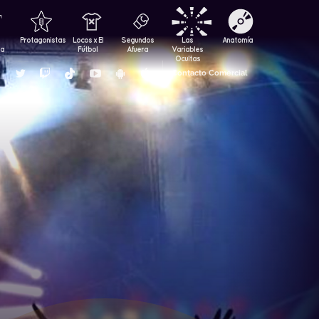
Protagonistas
Locos x El
Segundos
Las
Anatomía
za
Fútbol
Afuera
Variables
Ocultas
Contacto Comercial