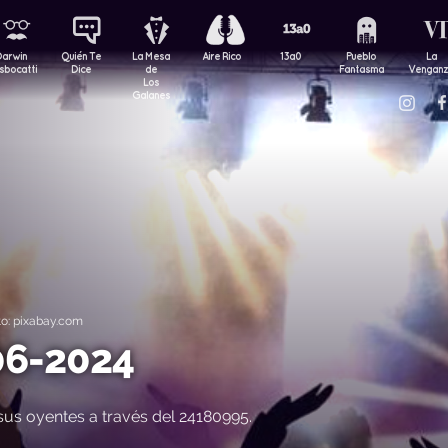
Darwin
Quién Te
La Mesa
Aire Rico
13a0
Pueblo
La
sbocatti
Dice
de
Fantasma
Vengan
Los
Galanes
o: pixabay.com
-06-2024
sus oyentes a través del 24180995.