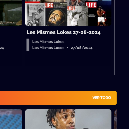
M
L
Les Mismes Lokes 27-08-2024
Les Mismes Lokes
24
Los Mismos Locos • 27/08/2024
VER TODO