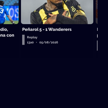
dio,
Peñarol 5 - 1 Wanderers
Mikol
ona con
puedo
Replay
13a0 • 05/08/2026
Entr
Air