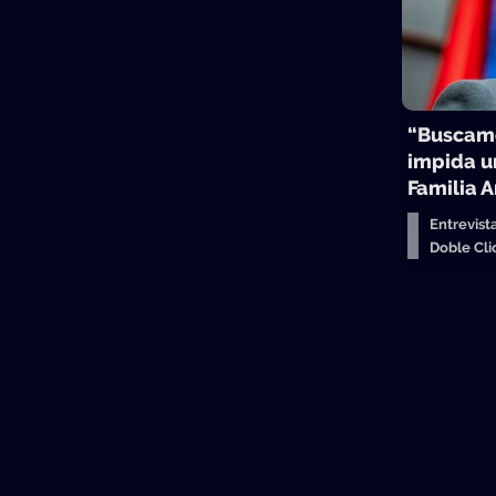
“Buscamo
impida u
Familia 
Entrevist
Doble Cl