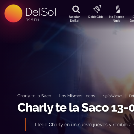
DelSol
99.5 FM
99.5 FM
Buscá en
DobleClick
No Toquen
99.5 FM
DelSol
Nada
De
Charly te la Saco
Los Mismos Locos
|
|
13/06/2024 | Fot
Charly te la Saco 13
Llegó Charly en un nuevo jueves y recibió a 