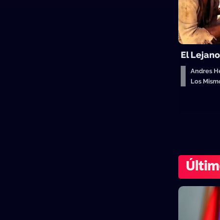
El Lejan
Andres H
Los Mism
Últim