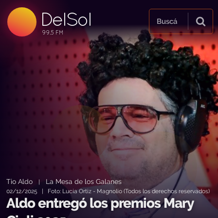
DelSol
99.5 FM
Buscá
99.5 FM
99.5 FM
Tio Aldo
La Mesa de los Galanes
|
02/12/2025 | Foto: Lucía Ortiz - Magnolio (Todos los derechos reservados)
Aldo entregó los premios Mary