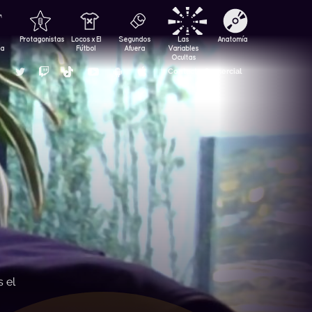
Protagonistas
Locos x El
Segundos
Las
Anatomía
za
Fútbol
Afuera
Variables
Ocultas
Contacto Comercial
s el