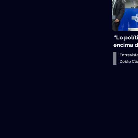
“Lo polít
encima d
Entrevist
Doble Cl