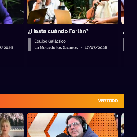
¿Hasta cuándo Forlán?
¿Quié
Equipo Galáctico
Equ
07/2026
La Mesa de los Galanes • 17/07/2026
La 
VER TODO