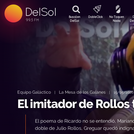
DelSol
99.5 FM
99.5 FM
Buscá en
DobleClick
No Toquen
99.5 FM
DelSol
Nada
De
Equipo Galáctico
La Mesa de los Galanes
|
|
15/05/2026 
El imitador de Rollos
El poema de Ricardo no se entendió, Mariano s
doble de Julio Rollos, Greguar quedó indi