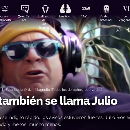
Darwin
Quién Te
La Mesa
Aire Rico
13a0
Pueblo
La
sbocatti
Dice
de
Fantasma
Vengan
Los
Galanes
| Foto: Lucia Ortíz - Magnolio (Todos los derechos reservados)
 también se llama Julio
e indignó rápido, los avisos estuvieron fuertes, Julio Ríos e
gnado y menos, mucho menos.