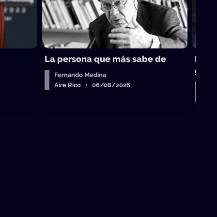
La persona que más sabe de
Perei
gobi
Fernando Medina
Aire Rico • 06/08/2026
Entr
Air