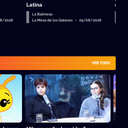
Latina
come
La Balmesa
Sob
08/2026
La Mesa de los Galanes • 05/08/2026
La 
VER TODO