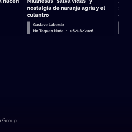
ra hacen
Milanesas “salva vidas” y
¿Odd
nostalgia de naranja agria y el
sobre
culantro
que 
Gustavo Laborde
Dep
No Toquen Nada • 06/08/2026
No 
ia Group