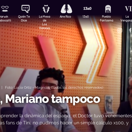
Darwin
Quién Te
La Mesa
Aire Rico
13a0
Pueblo
La
sbocatti
Dice
de
Fantasma
Vengan
Los
Galanes
| Foto: Lucia Ortíz - Magnolio (Todos los derechos reservados)
e, Mariano tampoco
prender la dinámica del espacio, el Doctor tuvo vehementes
las fans de Tini, no pudimos hacer un simple cálculo x100, y