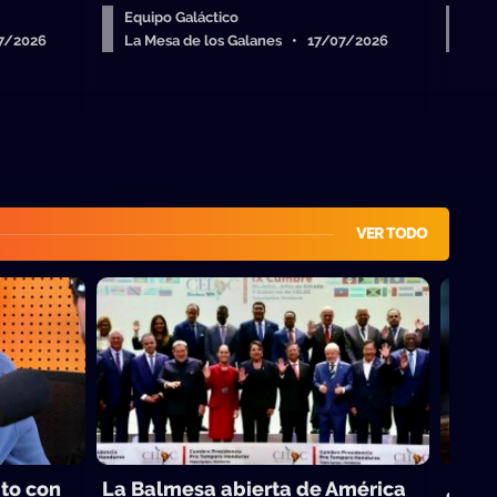
Equipo Galáctico
Equ
07/2026
La Mesa de los Galanes • 17/07/2026
La 
VER TODO
ito con
La Balmesa abierta de América
¿Cuál