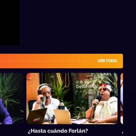
VER TODO
¿Hasta cuándo Forlán?
¿Quié