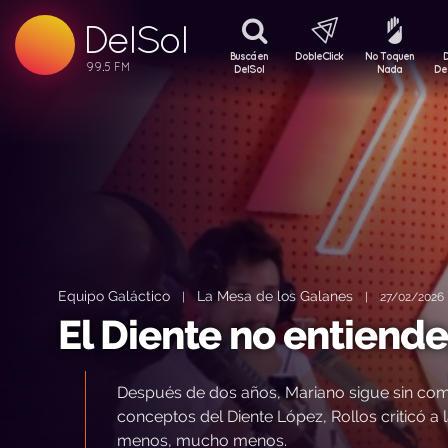
99.5 FM
DelSol
99.5 FM
Buscá en
DobleClick
No Toquen
DelSol
Nada
De
Equipo Galáctico
La Mesa de los Galanes
|
|
27/02/2026 
El Diente no entiend
Después de dos años, Mariano sigue sin com
conceptos del Diente López, Rollos criticó a 
menos, mucho menos.