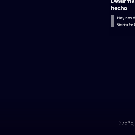
Desarmar
hecho
Hoy nos d
Quién te
Diseño,