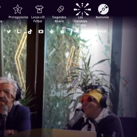
Protagonistas
Locos x El
Segundos
Las
Anatomía
za
Fútbol
Afuera
Variables
Ocultas
Contacto Comercial