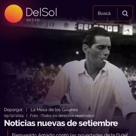
DelSol
99.5 FM
Buscá
99.5 FM
99.5 FM
Deporgol
La Mesa de los Galanes
|
09/12/2024 | Foto: . (Todos los derechos reservados)
Noticias nuevas de setiembre
Bienvenido Amado contó las novedades de la D del