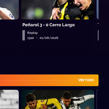
Peñarol 3 - 0 Cerro Largo
Torq
Replay
Rep
13a0 • 01/08/2026
13a
VER TODO