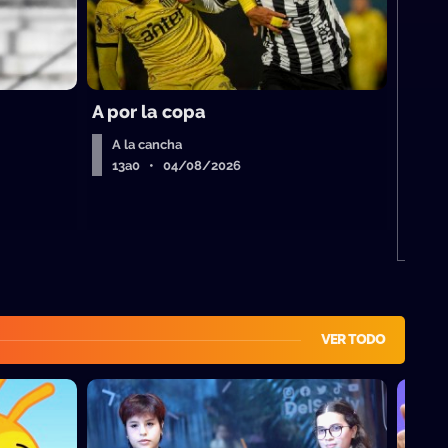
M
A por la copa
A la cancha
13a0 • 04/08/2026
VER TODO