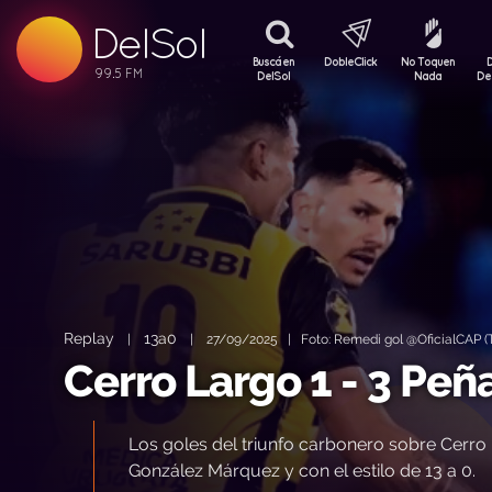
99.5 FM
DelSol
99.5 FM
Buscá en
DobleClick
No Toquen
DelSol
Nada
De
Replay
13a0
|
|
27/09/2025 | Foto: Remedi gol @OficialCAP (T
Cerro Largo 1 - 3 Peñ
Los goles del triunfo carbonero sobre Cerro 
González Márquez y con el estilo de 13 a 0.