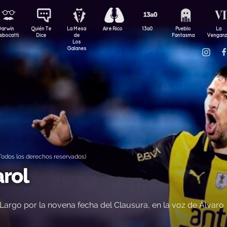
Darwin
Quién Te
La Mesa
Aire Rico
13a0
Pueblo
La
sbocatti
Dice
de
Fantasma
Vengan
Los
Galanes
odos los derechos reservados)
arol
Largo por la novena fecha del Clausura, en la voz de Álvaro