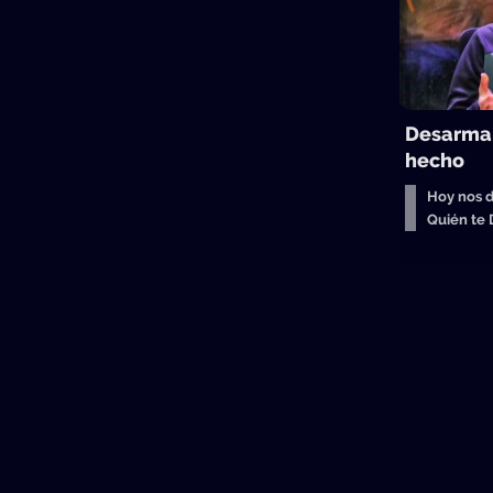
Desarmar
hecho
Hoy nos d
Quién te