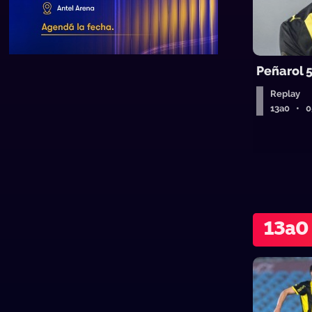
Peñarol 
Replay
13a0 • 
13a0