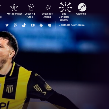
Protagonistas
Locos x El
Segundos
Las
Anatomía
za
Fútbol
Afuera
Variables
Ocultas
Contacto Comercial