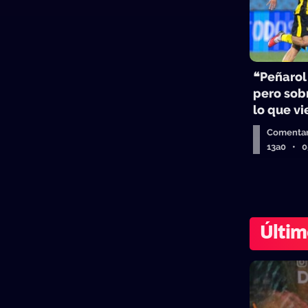
❝Peñarol
pero sobr
lo que v
Comentar
13a0 • 
Últim