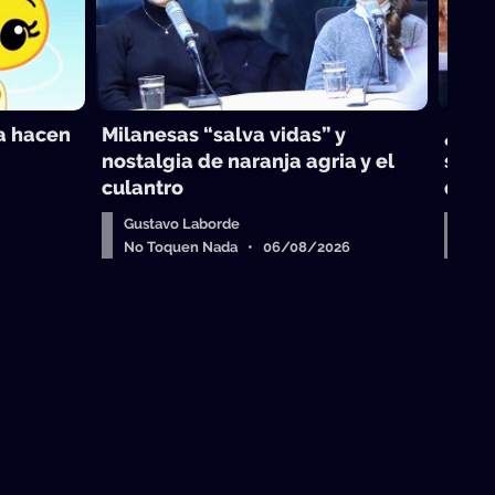
ra hacen
Milanesas “salva vidas” y
¿Odd
nostalgia de naranja agria y el
sobre
culantro
que 
Gustavo Laborde
Dep
No Toquen Nada • 06/08/2026
No 