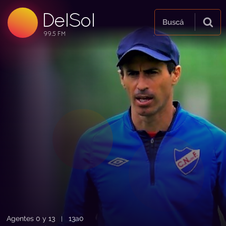
DelSol
99.5 FM
Buscá
99.5 FM
99.5 FM
Agentes 0 y 13
13a0
|