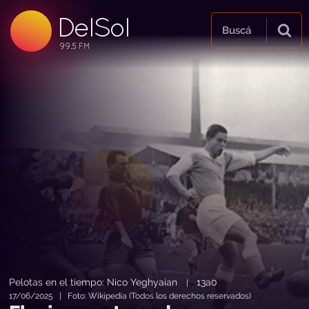
DelSol
99.5 FM
Buscá
99.5 FM
99.5 FM
Pelotas en el tiempo: Nico Yeghyaian
13a0
|
17/06/2025 | Foto: Wikipedia (Todos los derechos reservados)