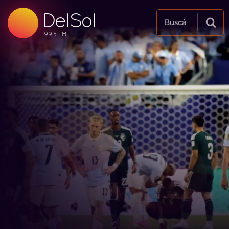
DelSol
99.5 FM
Buscá
99.5 FM
99.5 FM