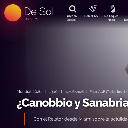
DelSol
99.5 FM
99.5 FM
Buscá en
DobleClick
No Toquen
99.5 FM
DelSol
Nada
De
Mundial 2026
13a0
|
|
17/06/2026 | Foto: AUF (Todos los der
¿Canobbio y Sanabria 
Con el Relator desde Miami sobre la actulida