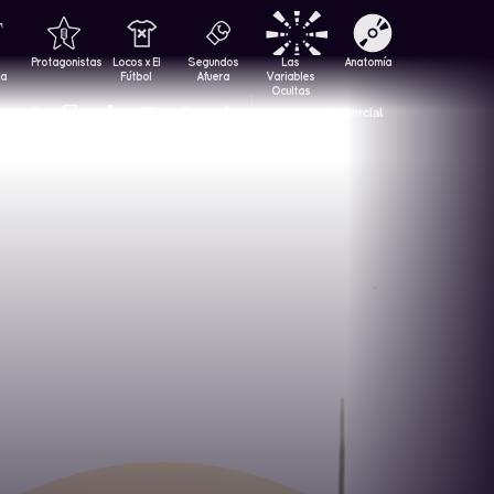
Protagonistas
Locos x El
Segundos
Las
Anatomía
za
Fútbol
Afuera
Variables
Ocultas
Contacto Comercial