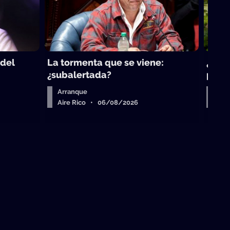
 del
La tormenta que se viene:
¿Qué 
¿subalertada?
para 
Arranque
Sob
Aire Rico • 06/08/2026
La 