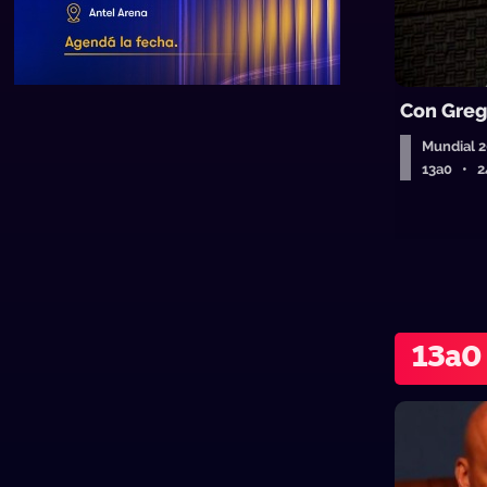
Con Greg
Mundial 
13a0 • 2
13a0