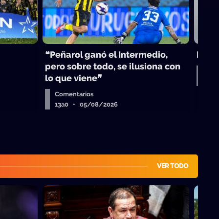
❝Peñarol ganó el Intermedio,
Peñar
pero sobre todo, se ilusiona con
Rep
lo que viene❞
13a
Comentarios
13a0 • 05/08/2026
VER TODO