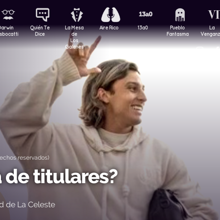
Darwin
Quién Te
La Mesa
Aire Rico
13a0
Pueblo
La
sbocatti
Dice
de
Fantasma
Vengan
Los
Galanes
echos reservados)
de titulares?
d de La Celeste