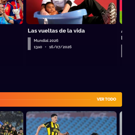
Las vueltas de la vida
Argen
lame
Mundial 2026
13a0 • 16/07/2026
Mun
13a
VER TODO