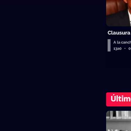
Clausura
A la canc
13a0 • 
Últim