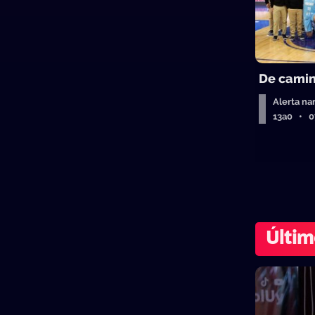
De camin
Alerta na
13a0 • 
Últim