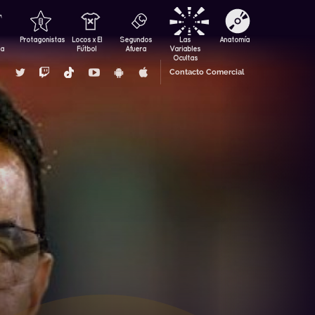
Protagonistas
Locos x El
Segundos
Las
Anatomía
za
Fútbol
Afuera
Variables
Ocultas
Contacto Comercial