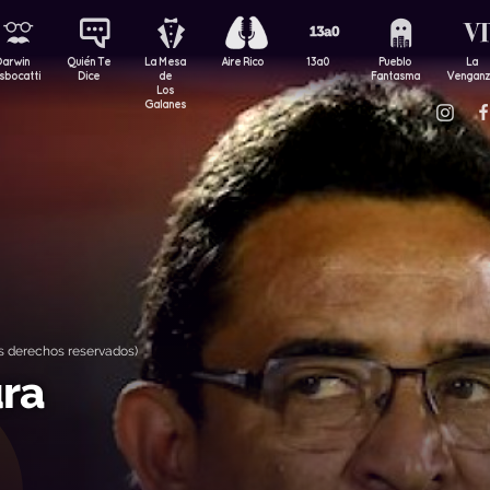
Darwin
Quién Te
La Mesa
Aire Rico
13a0
Pueblo
La
sbocatti
Dice
de
Fantasma
Vengan
Los
Galanes
s derechos reservados)
ura