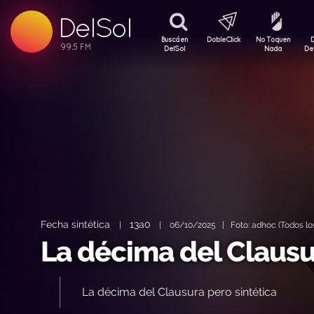
99.5 FM
DelSol
99.5 FM
Buscá en
DobleClick
No Toquen
DelSol
Nada
De
Fecha sintética
13a0
|
|
06/10/2025 | Foto: adhoc (Todos lo
La décima del Claus
La décima del Clausura pero sintética