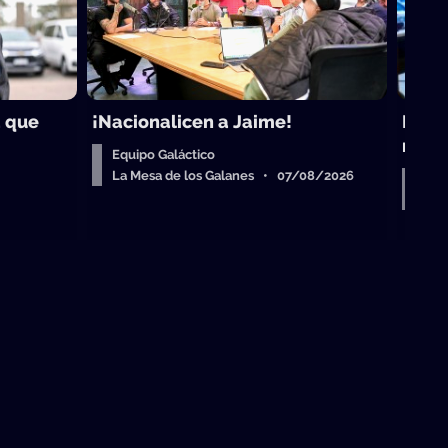
a que
¡Nacionalicen a Jaime!
Drea
roba
Equipo Galáctico
La Mesa de los Galanes • 07/08/2026
Sob
La 