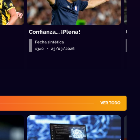
Confianza... ¡Plena!
Una s
Fecha sintética
Fech
13a0 • 23/03/2026
13a
VER TODO