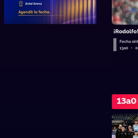
¡Rodolfo
Fecha sin
13a0 • 
13a0