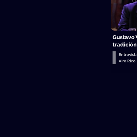
Gustavo 
tradició
Entrevist
Aire Ric