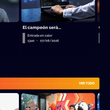
El campeón será...
Clau
Entrada en calor
A la
13a0 • 07/08/2026
13a
VER TODO