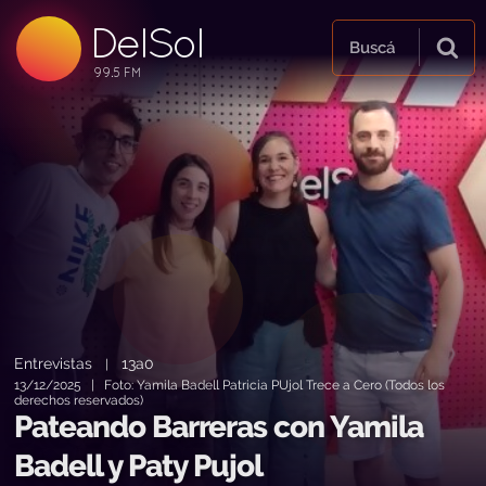
DelSol
99.5 FM
Buscá
99.5 FM
99.5 FM
Entrevistas
13a0
|
13/12/2025 | Foto: Yamila Badell Patricia PUjol Trece a Cero (Todos los
derechos reservados)
Pateando Barreras con Yamila
Badell y Paty Pujol