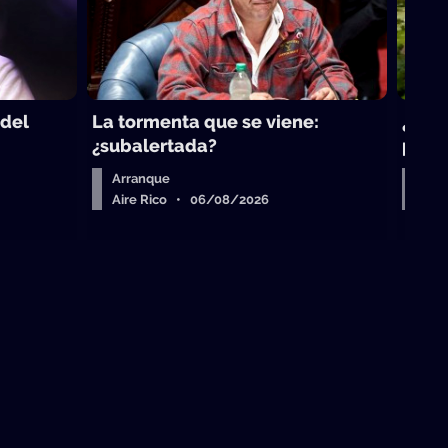
 del
La tormenta que se viene:
¿Qué 
¿subalertada?
para 
Arranque
Sob
Aire Rico • 06/08/2026
La 