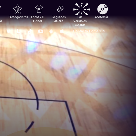
Protagonistas
Locos x El
Segundos
Las
Anatomía
za
Fútbol
Afuera
Variables
Ocultas
Contacto Comercial