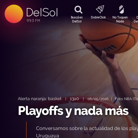
99.5 FM
DelSol
99.5 FM
Buscá en
DobleClick
No Toquen
DelSol
Nada
De
Alerta naranja: basket
13a0
|
|
06/05/2026 | Foto: NBA (Tod
Playoffs y nada más
Conversamos sobre la actualidad de los playo
Uruguaya