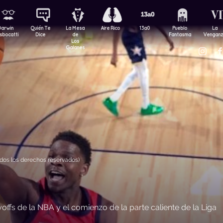
Darwin
Quién Te
La Mesa
Aire Rico
13a0
Pueblo
La
sbocatti
Dice
de
Fantasma
Vengan
Los
Galanes
os los derechos reservados)
ffs de la NBA y el comienzo de la parte caliente de la Liga