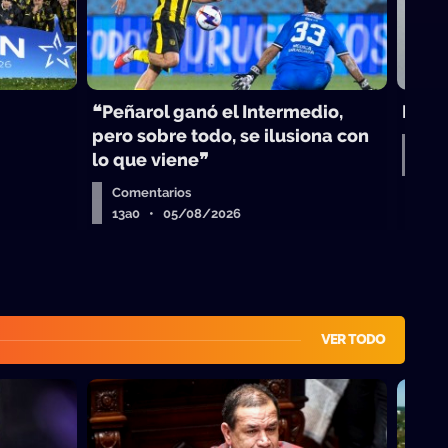
❝Peñarol ganó el Intermedio,
Peñar
pero sobre todo, se ilusiona con
Rep
lo que viene❞
13a
Comentarios
13a0 • 05/08/2026
VER TODO