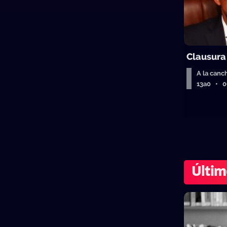
Clausura
A la canc
13a0 • 
Últim