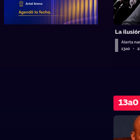
La ilusió
Alerta na
13a0 • 2
13a0