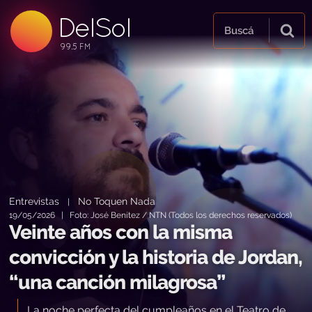
DelSol
99.5 FM
Buscá
99.5 FM
99.5 FM
Entrevistas
No Toquen Nada
|
19/05/2026 | Foto: José Benítez / NTN (Todos los derechos reservados)
Veinte años con la misma
convicción y la historia de Jordan,
“una canción milagrosa”
La noche perfecta del cumpleaños en el Teatro de