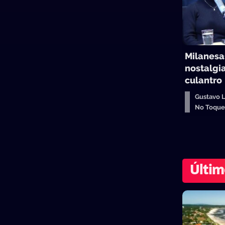
Milanesas
nostalgia
culantro
Gustavo 
No Toqu
Últim