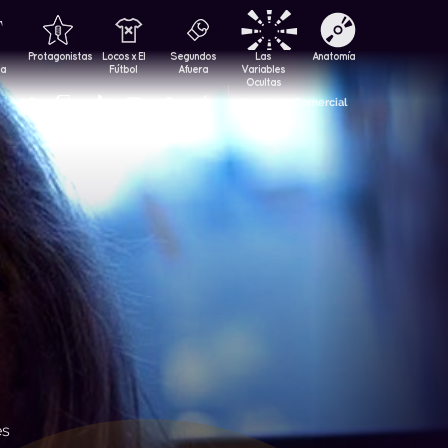
Protagonistas
Locos x El
Segundos
Las
Anatomía
za
Fútbol
Afuera
Variables
Ocultas
Contacto Comercial
és