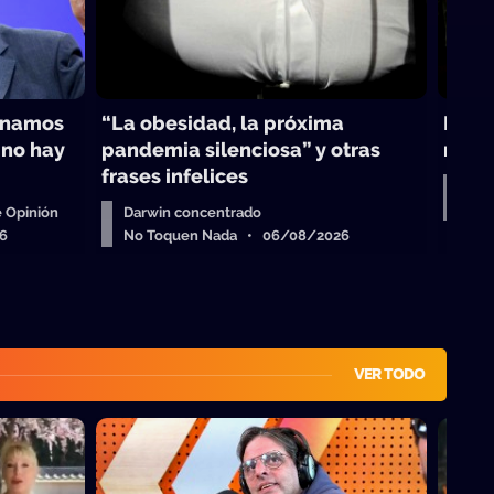
inamos
“La obesidad, la próxima
Darwi
 no hay
pandemia silenciosa” y otras
maest
frases infelices
Col
No 
 Opinión
Darwin concentrado
6
No Toquen Nada • 06/08/2026
VER TODO