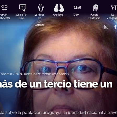
Darwin
Quién Te
La Mesa
Aire Rico
13a0
Pueblo
La
sbocatti
Dice
de
Fantasma
Vengan
Los
Galanes
abornín / NTN (Todos los derechos reservados)
ás de un tercio tiene un
 sobre la población uruguaya, la identidad nacional a trav