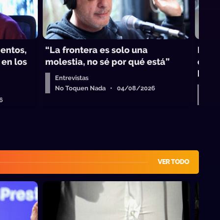
mentos,
“La frontera es solo una
El f
 en los
molestia, no sé por qué está”
crip
banca
Entrevistas
No Toquen Nada • 04/08/2026
Entr
6
No 
VER TODO