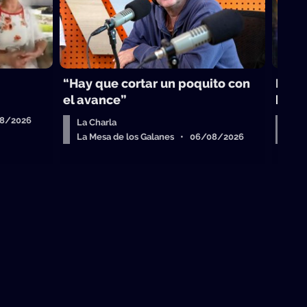
“Hay que cortar un poquito con
Desa
el avance”
hech
08/2026
La Charla
Hoy
La Mesa de los Galanes • 06/08/2026
Qui