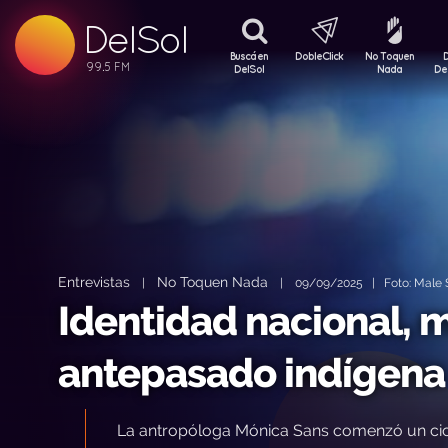
99.5 FM
DelSol
99.5 FM
Buscá en
DobleClick
No Toquen
DelSol
Nada
De
Entrevistas
No Toquen Nada
|
|
09/09/2025 | Foto: Male S
Identidad nacional, m
antepasado indígena
La antropóloga Mónica Sans comenzó un ciclo