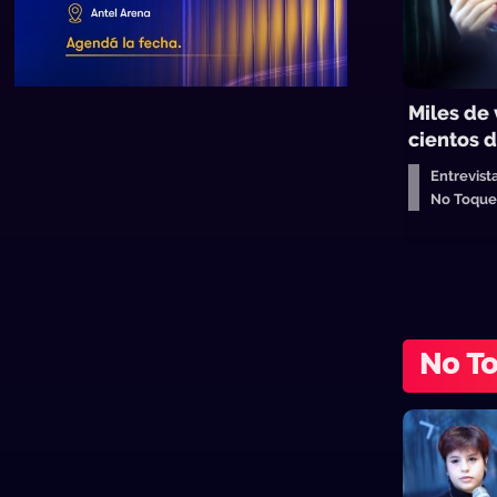
Miles de 
cientos d
Entrevist
No Toqu
No T