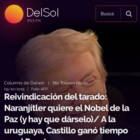
99.5 FM
DelSol
99.5 FM
Buscá
Columna de Darwin
No Toquen Nada
|
09/10/2025 | Foto: AFP
Reivindicación del tarado:
Naranjítler quiere el Nobel de la
Paz (y hay que dárselo)/ A la
uruguaya, Castillo ganó tiempo