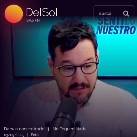
DelSol
99.5 FM
Buscá
99.5 FM
99.5 FM
Darwin concentrado
No Toquen Nada
|
03/09/2025 | Foto: