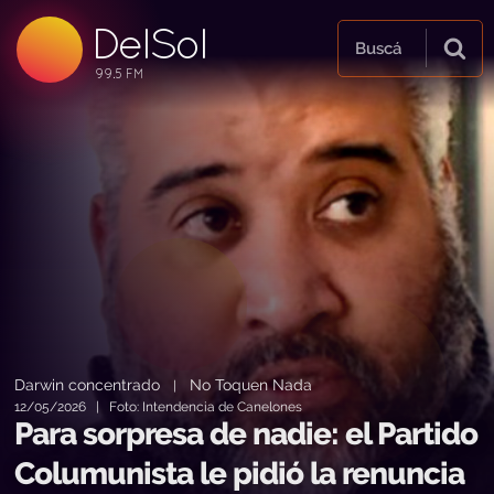
DelSol
99.5 FM
Buscá
99.5 FM
99.5 FM
Darwin concentrado
No Toquen Nada
|
12/05/2026 | Foto: Intendencia de Canelones
Para sorpresa de nadie: el Partido
Columunista le pidió la renuncia